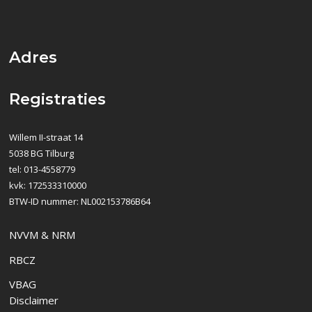
Adres
Registraties
Willem II-straat 14
5038 BG Tilburg
tel: 013-4558779
kvk: 172533310000
BTW-ID nummer: NL002153786B64
NVVM & NRM
RBCZ
VBAG
Disclaimer