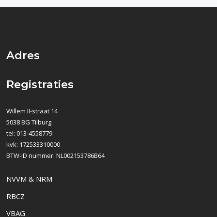
Adres
Registraties
Willem II-straat 14
5038 BG Tilburg
tel: 013-4558779
kvk: 172533310000
BTW-ID nummer: NL002153786B64
NVVM & NRM
RBCZ
VBAG